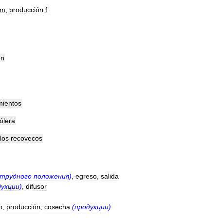
m
,
producción
f
ón
mientos
ólera
los
recovecos
трудного
положения
)
,
egreso
,
salida
дукции
)
,
difusor
o
,
producción
,
cosecha
(
продукции
)