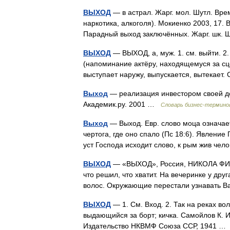
ВЫХОД
— в астрал. Жарг. мол. Шутл. Вре
наркотика, алкоголя). Мокиенко 2003, 17. 
Парадный выход заключённых. Жарг. шк.
ВЫХОД
— ВЫХОД, а, муж. 1. см. выйти. 2
(напоминание актёру, находящемуся за сцено
выступает наружу, выпускается, вытекает
Выход
— реализация инвестором своей до
Академик.ру. 2001 …
Словарь бизнес-термино
Выход
— Выход. Евр. слово моца означает 
чертога, где оно спало (Пс 18:6). Явление
уст Господа исходит слово, к рым жив че
ВЫХОД
— «ВЫХОД», Россия, НИКОЛА ФИЛЬМ
что решил, что хватит. На вечеринке у др
волос. Окружающие перестали узнавать В
ВЫХОД
— 1. См. Вход. 2. Так на реках в
выдающийся за борт; кичка. Самойлов К. И
Издательство НКВМФ Союза ССР, 1941 