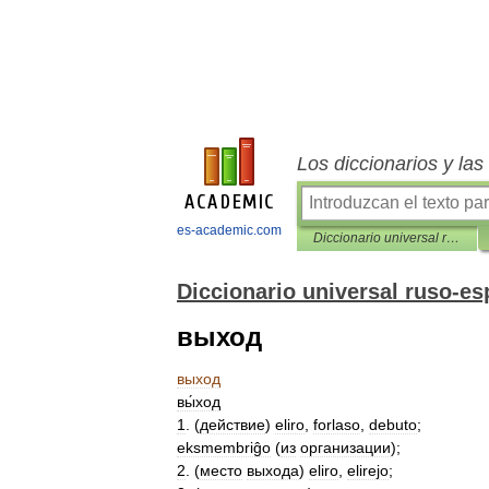
Los diccionarios y la
es-academic.com
Diccionario universal ruso-español
Diccionario universal ruso-es
выход
выход
вы́ход
1
. (
действие
)
eliro
,
forlaso
,
debuto
;
eksmembriĝo
(
из
организации
);
2
. (
место
выхода
)
eliro
,
elirejo
;