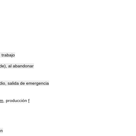
)
trabajo
de
),
al
abandonar
dio
,
salida
de
emergencia
m
,
producción
f
ón