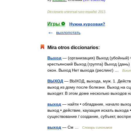
Diccionario
universal
ruso
-
español
.
2013
.
Игры ⚽
Нужна курсовая?
выхлопотать
Mira otros diccionarios:
Выход
— (организация) Выход (убойный)
крестьянский Выход (группа) Выход (дань)
окон. Выход Нет выхода (реслинг) …
Викип
ВЫХОД
— ВЫХОД, выхода, муж. 1. Действие
выход из дому после болезни. Выход на сце
выходят. В этом доме несколько выходов 
выход
— найти • обладание, начало выход
выход • действие, каузация искать выхода
существование / создание, субъект, восп
выход
— См …
Словарь синонимов