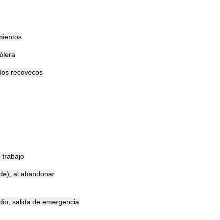
mientos
ólera
los
recovecos
)
trabajo
de
),
al
abandonar
dio
,
salida
de
emergencia