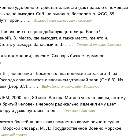
менное удаление от действительности (как правило с помощью
Выход не выходит. Сиб. не выгодно, бесполезно. ФСС, 39.
 Шутл. ирон.… …
Большой словарь русских поговорок
. Появление на сцене действующего лица. Ваш в.!
й). 3. Место, где выходят, а также место, где что н.
. Стоять у выхода. Запасный в. В.… …
Толковый словарь Ожегова
ли в компании, проекте. Словарь бизнес терминов.
в
В. , появление . Восход солнца понимается как его В. из
 Господа сравнивается с явлением утренней зари (Ос 6:3). Из
ловек (Втор 8:3).… …
Библейская энциклопедия Брокгауза
, 2000, цв., 80 мин. Валера Митяев ушел от жены, потому
уга бритый человек в черном радикально изменил ему цвет
алеру и даже пугались, а он …
Энциклопедия кино
олжского бассейна называют помост на корме речного судна,
. Морской словарь. М. Л.: Государственное Военно морское
…
Морской словарь