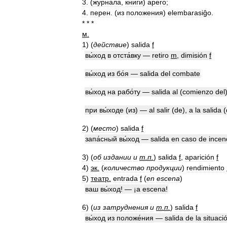
3
. (
журнала
,
книги
)
apero
;
4
.
перен
. (
из
положения
)
elembarasiĝo
.
* * *
м
.
1
)
(
действие
)
salida
f
вы́ход
в
отста́вку
—
retiro
m
,
dimisión
f
вы́ход
из
бо́я
—
salida
del
combate
вы́ход
на
рабо́ту
—
salida
al
(
comienzo
del
при
вы́ходе
(
из
) —
al
salir
(
de
),
a
la
salida
(
2
)
(
место
)
salida
f
запа́сный
вы́ход
—
salida
en
caso
de
incen
3
)
(
об
издании
и
т
.
п
.
)
salida
f
,
aparición
f
4
)
эк
.
(
количество
продукции
)
rendimiento
5
)
театр
.
entrada
f
(
en
escena
)
ваш
вы́ход
! — ¡
a
escena
!
6
)
(
из
затруднения
и
т
.
п
.
)
salida
f
вы́ход
из
положе́ния
—
salida
de
la
situaci