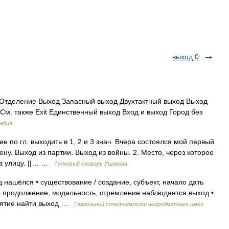
выход 0
 Отделение Выход Запасный выход Двухтактный выход Выход
 См. также Exit Единственный выход Вход и выход Город без
едия
 по гл. выходить в 1, 2 и 3 знач. Вчера состоялся мой первый
ну. Выход из партии. Выход из войны. 2. Место, через которое
на улицу. ||… …
Толковый словарь Ушакова
 нашёлся • существование / создание, субъект, начало дать
 • продолжение, модальность, стремление наблюдается выход •
риятие найти выход …
Глагольной сочетаемости непредметных имён