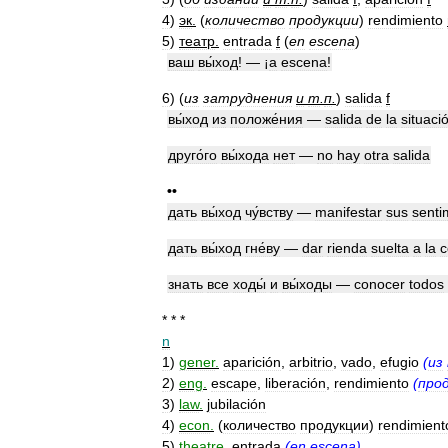
4
)
эк
.
(
количество
продукции
)
rendimiento
5
)
театр
.
entrada
f
(
en
escena
)
ваш
вы́ход
! — ¡
a
escena
!
6
)
(
из
затруднения
и
т
.
п
.
)
salida
f
вы́ход
из
положе́ния
—
salida
de
la
situaci
друго́го
вы́хода
нет
—
no
hay
otra
salida
••
дать
вы́ход
чу́вству
—
manifestar
sus
senti
дать
вы́ход
гне́ву
—
dar
rienda
suelta
a
la
c
знать
все
ходы́
и
вы́ходы
—
conocer
todos
* * *
n
1
)
gener
.
aparición
,
arbitrio
,
vado
,
efugio
(
из
2
)
eng
.
escape
,
liberación
,
rendimiento
(
про
3
)
law
.
jubilación
4
)
econ
.
(
количество
продукции
)
rendimient
5
)
theatre
.
entrada
(
en
escena
)