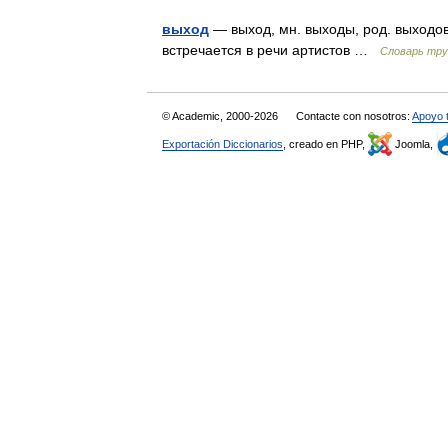
выход
— выход, мн. выходы, род. выходов
встречается в речи артистов …
Словарь тру
© Academic, 2000-2026
Contacte con nosotros:
Apoyo 
Exportación Diccionarios
, creado en PHP,
Joomla,