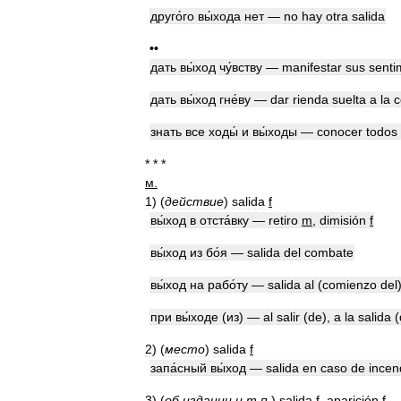
друго́го
вы́хода
нет
—
no
hay
otra
salida
••
дать
вы́ход
чу́вству
—
manifestar
sus
senti
дать
вы́ход
гне́ву
—
dar
rienda
suelta
a
la
c
знать
все
ходы́
и
вы́ходы
—
conocer
todos
* * *
м
.
1
)
(
действие
)
salida
f
вы́ход
в
отста́вку
—
retiro
m
,
dimisión
f
вы́ход
из
бо́я
—
salida
del
combate
вы́ход
на
рабо́ту
—
salida
al
(
comienzo
del
при
вы́ходе
(
из
) —
al
salir
(
de
),
a
la
salida
(
2
)
(
место
)
salida
f
запа́сный
вы́ход
—
salida
en
caso
de
incen
3
)
(
об
издании
и
т
.
п
.
)
salida
f
,
aparición
f